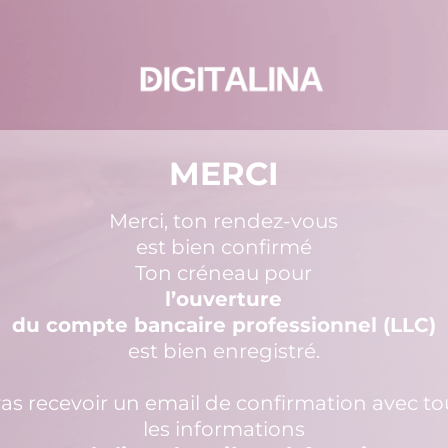
MERCI
Merci, ton rendez-vous
est bien confirmé
Ton créneau pour
l’ouverture
du compte bancaire professionnel (LLC)
est bien enregistré.
vas recevoir un email de confirmation avec to
les informations